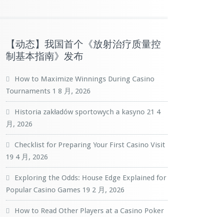
【动态】我国首个《放射治疗质量控
制基本指南》发布
How to Maximize Winnings During Casino
Tournaments
1 8 月, 2026
Historia zakładów sportowych a kasyno
21 4
月, 2026
Checklist for Preparing Your First Casino Visit
19 4 月, 2026
Exploring the Odds: House Edge Explained for
Popular Casino Games
19 2 月, 2026
How to Read Other Players at a Casino Poker