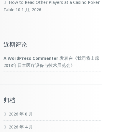
How to Read Other Players at a Casino Poker
Table
10 1 月, 2026
近期评论
A WordPress Commenter
发表在《
我司将出席
2018年日本医疗设备与技术展览会
》
归档
2026 年 8 月
2026 年 4 月