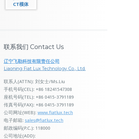
联系我们 Contact Us
辽宁飞勒科技有限责任公司
Liaoning Fiat Lux Technology Co., Ltd.
联系人(ATTN): 刘女士/Ms.Liu
手机号码(CEL): +86 18241547308
座机号码(TEL): +86 0415-3791189
传真号码(FAX): +86 0415-3791189
公司网址(WEB):
www.fiatlux.tech
电子邮箱:
sales@fiatlux.tech
邮政编码(P.C.): 118000
公司地址(ADD):