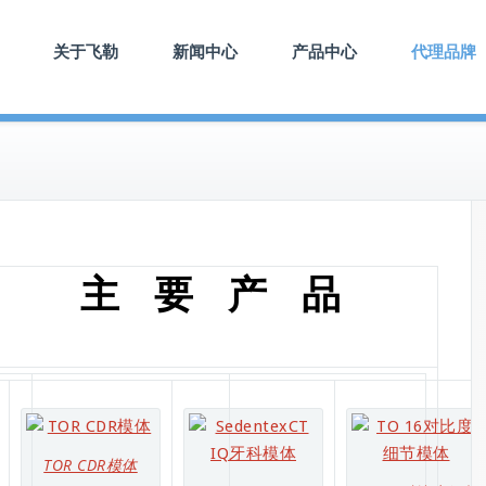
关于飞勒
新闻中心
产品中心
代理品牌
 主 要 产 品
TOR CDR模体