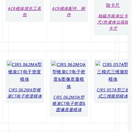
ACR模体填充工具
ACR模体配件、附
包
件
核磁共振体位卡
尺/患者体位筛除
卡尺
CIRS 062MA型锥
CIRS 057A型三模
束CT电子密度模体
式三维腹部模体
CIRS 062MQA型
锥束CT电子密度&
图像质量模体