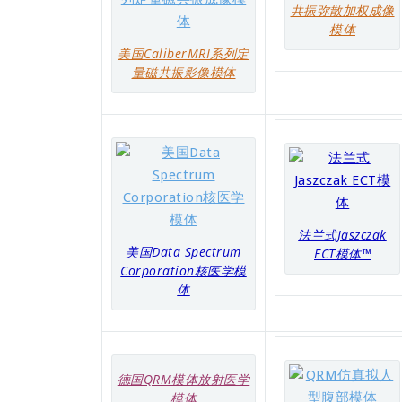
共振弥散加权成像
模体
美国CaliberMRI系列定
量磁共振影像模体
法兰式Jaszczak
美国Data Spectrum
ECT模体™
Corporation核医学模
体
德国QRM模体放射医学
模体