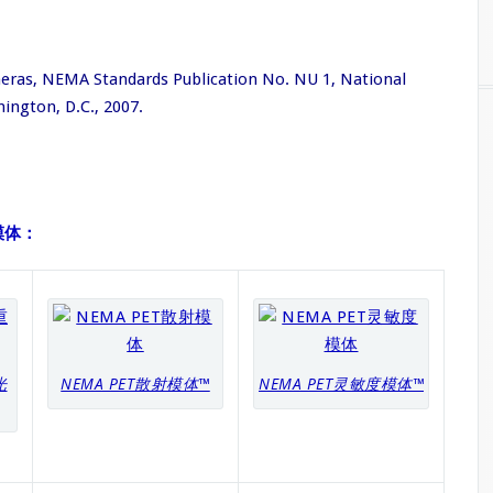
eras, NEMA Standards Publication No. NU 1, National
ington, D.C., 2007.
”模体：
光
NEMA PET散射模体™
NEMA PET灵敏度模体™