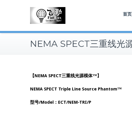
Skip
to
首页
content
NEMA SPECT三重线光
【NEMA SPECT三重线光源模体™】
NEMA SPECT Triple Line Source Phantom™
型号/Model：ECT/NEM-TRI/P