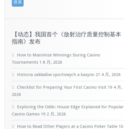
【动态】我国首个《放射治疗质量控制基本
指南》发布
How to Maximize Winnings During Casino
Tournaments
1 8 月, 2026
Historia zakładów sportowych a kasyno
21 4 月, 2026
Checklist for Preparing Your First Casino Visit
19 4 月,
2026
Exploring the Odds: House Edge Explained for Popular
Casino Games
19 2 月, 2026
How to Read Other Players at a Casino Poker Table
10