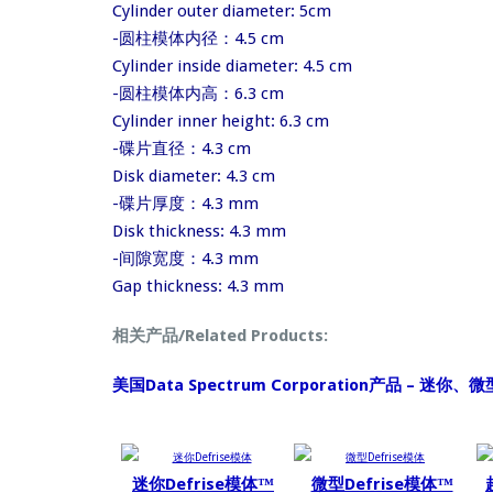
Cylinder outer diameter: 5cm
-圆柱模体内径：4.5 cm
Cylinder inside diameter: 4.5 cm
-圆柱模体内高：6.3 cm
Cylinder inner height: 6.3 cm
-碟片直径：4.3 cm
Disk diameter: 4.3 cm
-碟片厚度：4.3 mm
Disk thickness: 4.3 mm
-间隙宽度：4.3 mm
Gap thickness: 4.3 mm
相关产品/Related Products:
美国Data Spectrum Corporation产品 –
迷你Defrise模体™
微型Defrise模体™