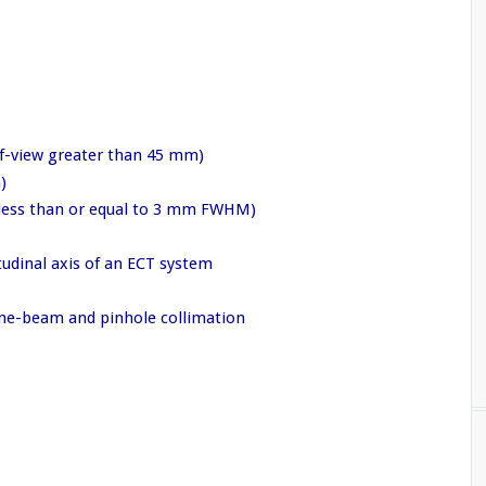
of-view greater than 45 mm)
)
(less than or equal to 3 mm FWHM)
tudinal axis of an ECT system
one-beam and pinhole collimation