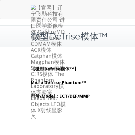
Skip
to
content
微型Defrise模体™
【微型Defrise模体™
】
Micro Defrise Phantom™
型号/Model：ECT/DEF/MMP