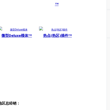
™
微型Deluxe模体™
热点(热区)插件™
中国地区总经销：