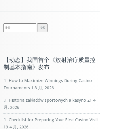
【动态】我国首个《放射治疗质量控
制基本指南》发布
How to Maximize Winnings During Casino
Tournaments
1 8 月, 2026
Historia zakładów sportowych a kasyno
21 4
月, 2026
Checklist for Preparing Your First Casino Visit
19 4 月, 2026