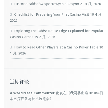
Historia zakładów sportowych a kasyno
21 4 月, 2026
Checklist for Preparing Your First Casino Visit
19 4 月,
2026
Exploring the Odds: House Edge Explained for Popular
Casino Games
19 2 月, 2026
How to Read Other Players at a Casino Poker Table
10
1 月, 2026
近期评论
A WordPress Commenter
发表在《
我司将出席2018年日
本医疗设备与技术展览会
》