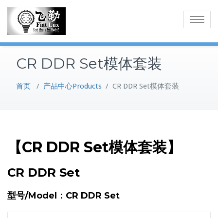
Skip
to
Toggle
content
navigatio
CR DDR Set模体套装
首页
/
产品中心Products
/
CR DDR Set模体套装
【CR DDR Set模体套装】
CR DDR Set
型号/Model：CR DDR Set