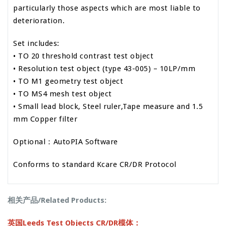
particularly those aspects which are most liable to
deterioration.
Set includes:
• TO 20 threshold contrast test object
• Resolution test object (type 43-005) – 10LP/mm
• TO M1 geometry test object
• TO MS4 mesh test object
• Small lead block, Steel ruler,Tape measure and 1.5
mm Copper filter
Optional：AutoPIA Software
Conforms to standard
Kcare CR/DR Protocol
相关产品/Related Products:
英国Leeds Test Objects CR/DR模体：