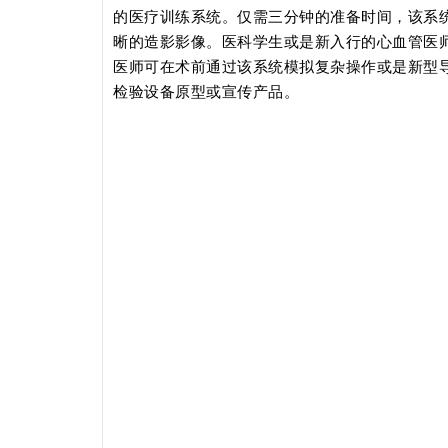
的医疗训练系统。仅需三分钟的准备时间，该系
晰的造影影像。医科学生或是新入行的心血管医
医师可在术前通过该系统模拟复杂操作或是新型
检验设备原型或宣传产品。