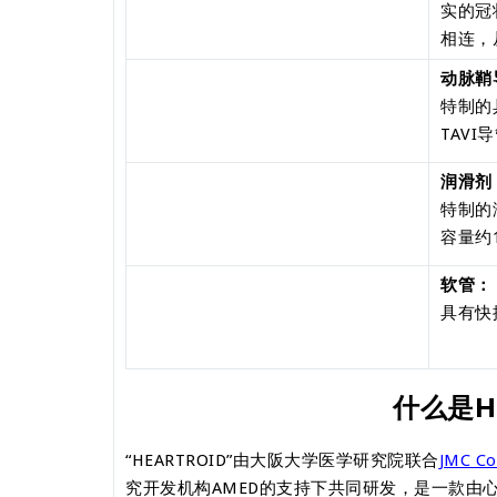
实的冠
相连，
动脉鞘
特制的
TAV
润滑剂
特制的
容量约
软管：
具有快
什么是H
“HEARTROID”由大阪大学医学研究院联合
JMC Co
究开发机构AMED的支持下共同研发，是一款由