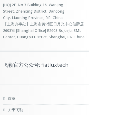
[HQ] 2F, No.3 Building 16, Wanjing
Street, Zhenxing District, Dandong
City, Liaoning Province, P.R. China
【上海办事处】上海市黄浦区日月光中心伯爵居
2603室 [Shanghai Office] R2603 Bojueju, SML
Center, Huangpu District, Shanghai, P.R. China
飞勒官方公众号: fiatluxtech
首页
关于飞勒