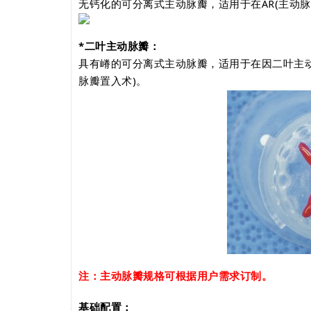
无钙化的可分离式主动脉瓣，适用于在AR(主动脉瓣
*二叶主动脉瓣：
具有嵴的可分离式主动脉瓣，适用于在因二叶主动脉
脉瓣置入术)。
注：主动脉瓣规格可根据用户需求订制。
基础配置：