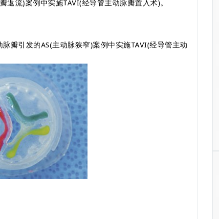
返流)案例中实施TAVI(经导管主动脉瓣置入术)。
瓣引发的AS(主动脉狭窄)案例中实施TAVI(经导管主动