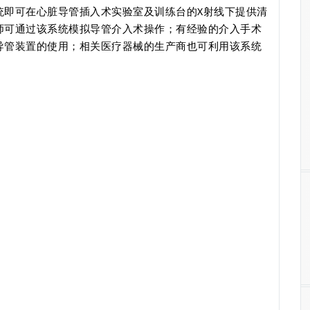
统即可在心脏导管插入术实验室及训练台的X射线下提供清
师可通过该系统模拟导管介入术操作；有经验的介入手术
导管装置的使用；相关医疗器械的生产商也可利用该系统