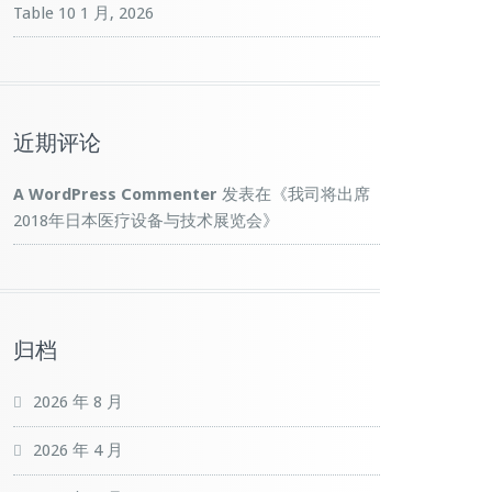
Table
10 1 月, 2026
近期评论
A WordPress Commenter
发表在《
我司将出席
2018年日本医疗设备与技术展览会
》
归档
2026 年 8 月
2026 年 4 月