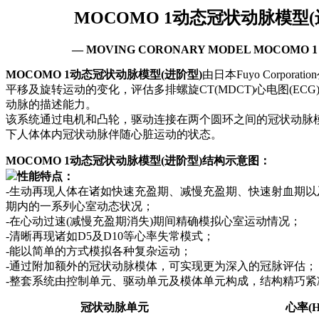
MOCOMO 1
动态冠状动脉模型(
— MOVING CORONARY MODEL MOCOMO 1 A
MOCOMO 1动态冠状动脉模型(进阶型)
由日本Fuyo Corpor
平移及旋转运动的变化，评估多排螺旋CT(MDCT)心电图(EC
动脉的描述能力。
该系统通过电机和凸轮，驱动连接在两个圆环之间的冠状动脉
下人体体内冠状动脉伴随心脏运动的状态。
MOCOMO 1动态冠状动脉模型(进阶型)结构示意图：
性能特点：
-生动再现人体在诸如快速充盈期、减慢充盈期、快速射血期以
期内的一系列心室动态状况；
-在心动过速(减慢充盈期消失)期间精确模拟心室运动情况；
-清晰再现诸如D5及D10等心率失常模式；
-能以简单的方式模拟各种复杂运动；
-通过附加额外的冠状动脉模体，可实现更为深入的冠脉评估；
-整套系统由控制单元、驱动单元及模体单元构成，结构精巧紧
冠状动脉单元
心率(