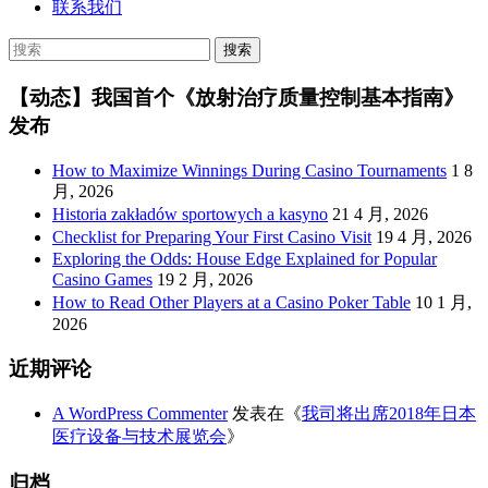
联系我们
【动态】我国首个《放射治疗质量控制基本指南》
发布
How to Maximize Winnings During Casino Tournaments
1 8
月, 2026
Historia zakładów sportowych a kasyno
21 4 月, 2026
Checklist for Preparing Your First Casino Visit
19 4 月, 2026
Exploring the Odds: House Edge Explained for Popular
Casino Games
19 2 月, 2026
How to Read Other Players at a Casino Poker Table
10 1 月,
2026
近期评论
A WordPress Commenter
发表在《
我司将出席2018年日本
医疗设备与技术展览会
》
归档