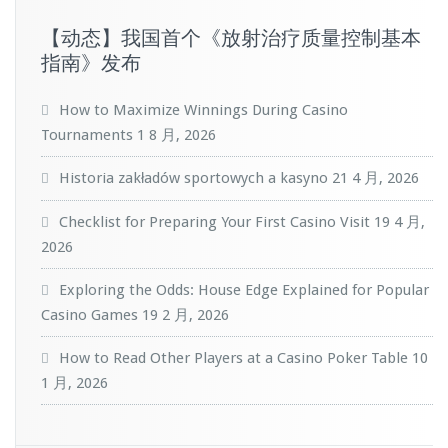
【动态】我国首个《放射治疗质量控制基本
指南》发布
How to Maximize Winnings During Casino
Tournaments
1 8 月, 2026
Historia zakładów sportowych a kasyno
21 4 月, 2026
Checklist for Preparing Your First Casino Visit
19 4 月,
2026
Exploring the Odds: House Edge Explained for Popular
Casino Games
19 2 月, 2026
How to Read Other Players at a Casino Poker Table
10
1 月, 2026