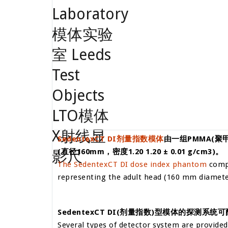
SedentexCT DI剂量指数模体
由一组PMMA(
聚
(直径160mm，密度1.20
1.20 ± 0.01 g/cm3)。
The SedentexCT DI dose index phantom
compr
representing the adult head (160 mm diameter
Sedentex
C
T DI(剂量指数)
型模体的探测系统可
Several types of detector system are provided