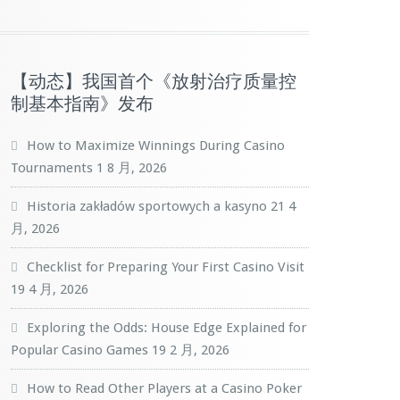
【动态】我国首个《放射治疗质量控
制基本指南》发布
How to Maximize Winnings During Casino
Tournaments
1 8 月, 2026
Historia zakładów sportowych a kasyno
21 4
月, 2026
Checklist for Preparing Your First Casino Visit
19 4 月, 2026
Exploring the Odds: House Edge Explained for
Popular Casino Games
19 2 月, 2026
How to Read Other Players at a Casino Poker