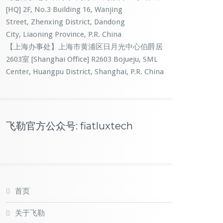
[HQ] 2F, No.3 Building 16, Wanjing
Street, Zhenxing District, Dandong
City, Liaoning Province, P.R. China
【上海办事处】上海市黄浦区日月光中心伯爵居
2603室 [Shanghai Office] R2603 Bojueju, SML
Center, Huangpu District, Shanghai, P.R. China
飞勒官方公众号: fiatluxtech
首页
关于飞勒