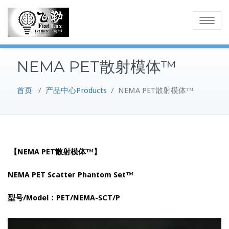
Skip
to
Toggle
content
navigatio
NEMA PET散射模体™
首页
/
产品中心Products
/
NEMA PET散射模体™
【NEMA PET散射模体™】
NEMA PET Scatter Phantom Set™
型号/Model：PET/NEMA-SCT/P