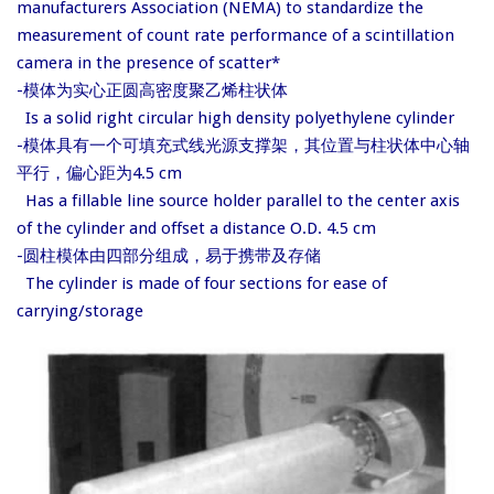
manufacturers Association (NEMA) to standardize the
measurement of count rate performance of a scintillation
camera in the presence of scatter*
-模体为实心正圆高密度聚乙烯柱状体
Is a solid right circular high density polyethylene cylinder
-模体具有一个可填充式线光源支撑架，其位置与柱状体中心轴
平行，偏心距为4.5 cm
Has a fillable line source holder parallel to the center axis
of the cylinder and offset a distance O.D. 4.5 cm
-圆柱模体由四部分组成，易于携带及存储
The cylinder is made of four sections for ease of
carrying/storage