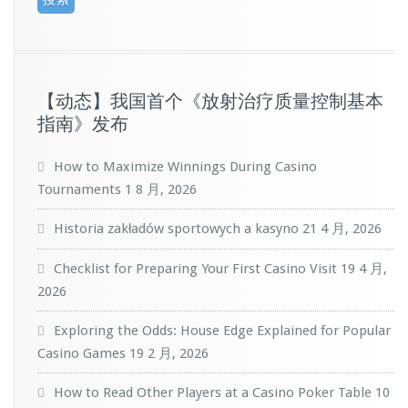
【动态】我国首个《放射治疗质量控制基本
指南》发布
How to Maximize Winnings During Casino
Tournaments
1 8 月, 2026
Historia zakładów sportowych a kasyno
21 4 月, 2026
Checklist for Preparing Your First Casino Visit
19 4 月,
2026
Exploring the Odds: House Edge Explained for Popular
Casino Games
19 2 月, 2026
How to Read Other Players at a Casino Poker Table
10