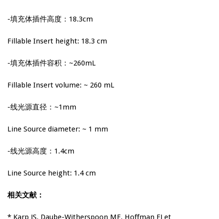
-填充体插件高度：18.3cm
Fillable Insert height: 18.3 cm
-填充体插件容积：~260mL
Fillable Insert volume: ~ 260 mL
-线光源直径：~1mm
Line Source diameter: ~ 1 mm
-线光源高度：1.4cm
Line Source height: 1.4 cm
相关文献：
* Karp JS, Daube-Witherspoon ME, Hoffman EJ et