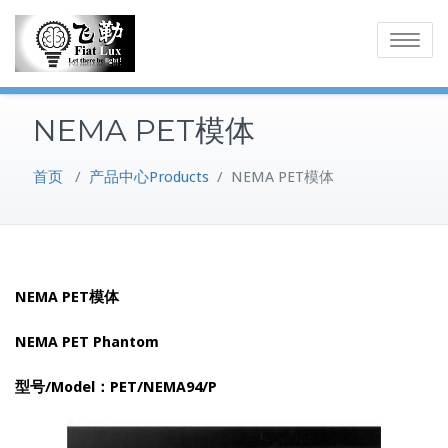
Skip
to
Toggle
content
navigatio
NEMA PET模体
首页
/
产品中心Products
/
NEMA PET模体
NEMA PET模体
NEMA PET Phantom
型号/Model：PET/NEMA94/P