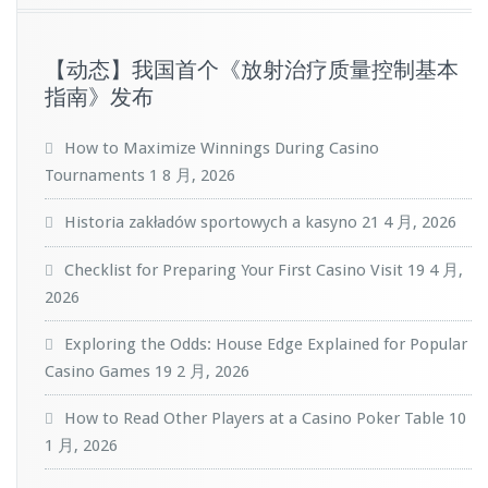
【动态】我国首个《放射治疗质量控制基本
指南》发布
How to Maximize Winnings During Casino
Tournaments
1 8 月, 2026
Historia zakładów sportowych a kasyno
21 4 月, 2026
Checklist for Preparing Your First Casino Visit
19 4 月,
2026
Exploring the Odds: House Edge Explained for Popular
Casino Games
19 2 月, 2026
How to Read Other Players at a Casino Poker Table
10
1 月, 2026