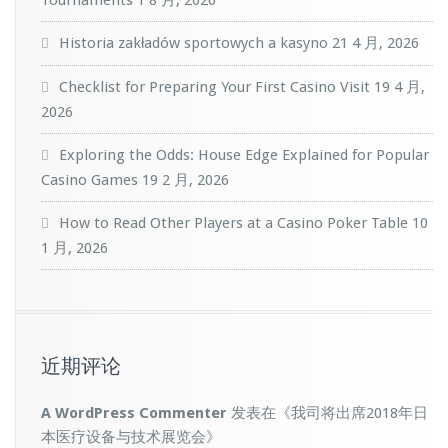
Tournaments
1 8 月, 2026
Historia zakładów sportowych a kasyno
21 4 月, 2026
Checklist for Preparing Your First Casino Visit
19 4 月,
2026
Exploring the Odds: House Edge Explained for Popular
Casino Games
19 2 月, 2026
How to Read Other Players at a Casino Poker Table
10
1 月, 2026
近期评论
A WordPress Commenter
发表在《
我司将出席2018年日
本医疗设备与技术展览会
》