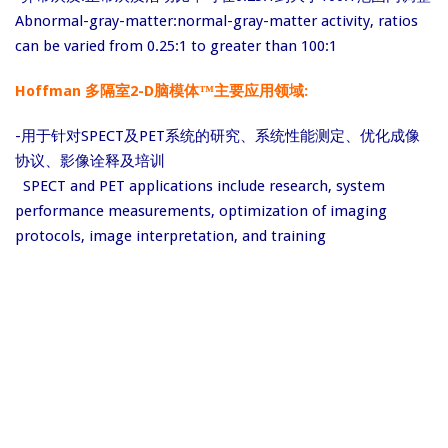
Abnormal-gray-matter:normal-gray-matter activity, ratios
can be varied from 0.25:1 to greater than 100:1
Hoffman 多隔室2-D脑模体™主要应用领域:
-用于针对SPECT及PET系统的研究、系统性能测定、优化成像
协议、影像诠释及培训
SPECT and PET applications include research, system
performance measurements, optimization of imaging
protocols, image interpretation, and training