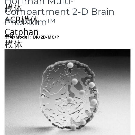
Hoffman Multi-
Compartment 2-D Brain
Phantom™
型号/Model：BR/2D-MC/P