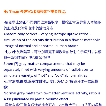
Hoffman 多隔室2-D脑模体™主要特点:
-解刨学上矫正不同的同位素摄取率；模拟正常及异常人体脑部
的血流及代谢影像中的活动分布
Anatomically correct – varying isotope uptake ratios –
simulation of the activity distribution in a flow or metabolic
image of normal and abnormal human brain*
-七(7)个灰质隔室，可分别填充不同数量的放射性示踪剂，以模
拟一系列不同的“热”和“冷”异常
Seven (7) gray-matter compartments that may be
separately filled with varying amounts of radiotracer to
simulate a variety, of “hot” and “cold” abnormalities
-正常灰质:白质:脑室放射性活度比为4:1:0 (按部分体积效应模
拟)
Normal gray-matter:white-matter:ventricle activity, ratio is
4:1:0 (simulated by partial volume effect)
-异常灰质:正常灰质活动比率可在0.25:1到大于100:1范围内调整