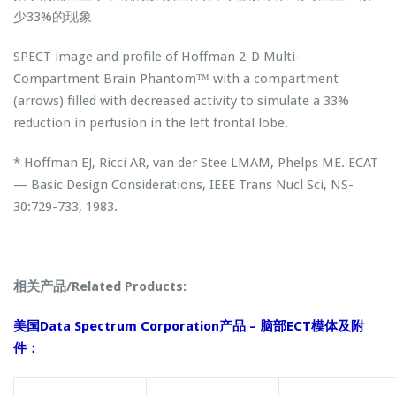
少33%的现象
SPECT image and profile of Hoffman 2-D Multi-
Compartment Brain Phantom™ with a compartment
(arrows) filled with decreased activity to simulate a 33%
reduction in perfusion in the left frontal lobe.
* Hoffman EJ, Ricci AR, van der Stee LMAM, Phelps ME. ECAT
— Basic Design Considerations, IEEE Trans Nucl Sci, NS-
30:729-733, 1983.
相关产品/Related Products:
美国Data Spectrum Corporation产品 – 脑部ECT模体及附
件：