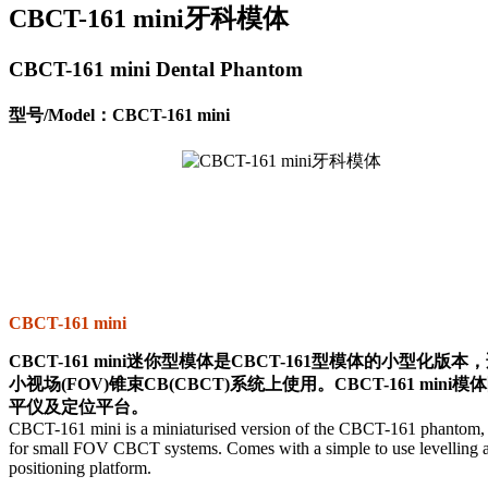
CBCT-161 mini牙科模体
CBCT-161 mini Dental Phantom
型号/Model：CBCT-161 mini
CBCT-161 mini
CBCT-161 mini迷你型模体是CBCT-161型模体的小型化版本
小视场(FOV)锥束CB(CBCT)系统上使用。CBCT-161 mini
平仪及定位平台。
CBCT-161 mini is a miniaturised version of the CBCT-161 phantom, 
for small FOV CBCT systems. Comes with a simple to use levelling 
positioning platform.