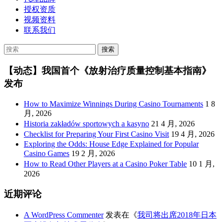
授权资质
视频资料
联系我们
【动态】我国首个《放射治疗质量控制基本指南》
发布
How to Maximize Winnings During Casino Tournaments
1 8
月, 2026
Historia zakładów sportowych a kasyno
21 4 月, 2026
Checklist for Preparing Your First Casino Visit
19 4 月, 2026
Exploring the Odds: House Edge Explained for Popular
Casino Games
19 2 月, 2026
How to Read Other Players at a Casino Poker Table
10 1 月,
2026
近期评论
A WordPress Commenter
发表在《
我司将出席2018年日本