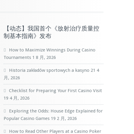
【动态】我国首个《放射治疗质量控
制基本指南》发布
How to Maximize Winnings During Casino
Tournaments
1 8 月, 2026
Historia zakładów sportowych a kasyno
21 4
月, 2026
Checklist for Preparing Your First Casino Visit
19 4 月, 2026
Exploring the Odds: House Edge Explained for
Popular Casino Games
19 2 月, 2026
How to Read Other Players at a Casino Poker