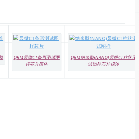
模
QRM显微CT条形测试图
QRM纳米型(NANO)显微CT柱状测
样芯片模体
试图样芯片模体