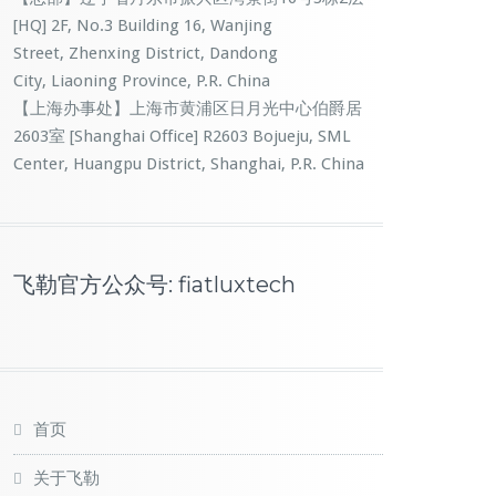
[HQ] 2F, No.3 Building 16, Wanjing
Street, Zhenxing District, Dandong
City, Liaoning Province, P.R. China
【上海办事处】上海市黄浦区日月光中心伯爵居
2603室 [Shanghai Office] R2603 Bojueju, SML
Center, Huangpu District, Shanghai, P.R. China
飞勒官方公众号: fiatluxtech
首页
关于飞勒