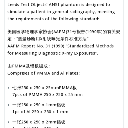
Leeds Test Objects’ ANSI phantom is designed to
simulate a patient in general radiography, meeting
the requirements of the following standard:
美国医学物理学家协会(AAPM)31号报告(1990年)的有关规
定：“测量诊断用X射线曝光条件标准方法”
AAPM Report No. 31 (1990) “Standardized Methods
for Measuring Diagnostic X-ray Exposures”.
由PMMA及铝板组成：
Comprises of PMMA and Al Plates:
七张250 x 250 x 25mmPMMA板
7pcs of PMMA 250 x 250 x 25 mm
一张250 x 250 x 1mm铝板
1pc of Al 250 x 250 x 1 mm
一张250 x 250 x 2mm铝板