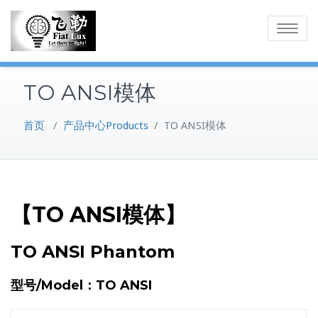
Skip
to
Toggle
content
navigatio
TO ANSI模体
首页
/
产品中心Products
/
TO ANSI模体
【TO ANSI模体】
TO ANSI Phantom
型号/Model：TO ANSI