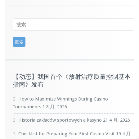
【动态】我国首个《放射治疗质量控制基本
指南》发布
How to Maximize Winnings During Casino
Tournaments
1 8 月, 2026
Historia zakładów sportowych a kasyno
21 4 月, 2026
Checklist for Preparing Your First Casino Visit
19 4 月,