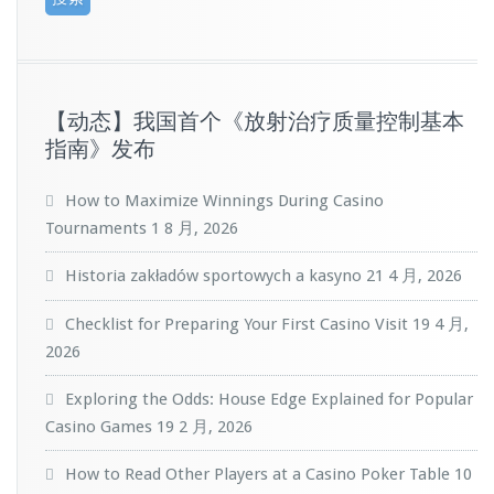
【动态】我国首个《放射治疗质量控制基本
指南》发布
How to Maximize Winnings During Casino
Tournaments
1 8 月, 2026
Historia zakładów sportowych a kasyno
21 4 月, 2026
Checklist for Preparing Your First Casino Visit
19 4 月,
2026
Exploring the Odds: House Edge Explained for Popular
Casino Games
19 2 月, 2026
How to Read Other Players at a Casino Poker Table
10