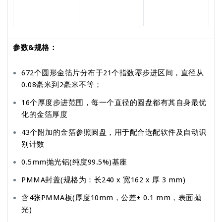
参数&规格：
672个圆形金箔片分布于21个指数幂步进区间，直径从
0.08毫米到2毫米不等；
16个厚度步进范围，每一个直径的圆盘都有其自身最优
化的金箔厚度
43个附加的金箔参照圆盘，用于配合选配软件及自动识
别计数
0.5mm抛光铝(纯度99.5%)基座
PMMA封盖(规格为：长240 x 宽162 x 厚 3 mm)
含4张PMMA板(厚度10mm，公差± 0.1 mm，表面抛
光)